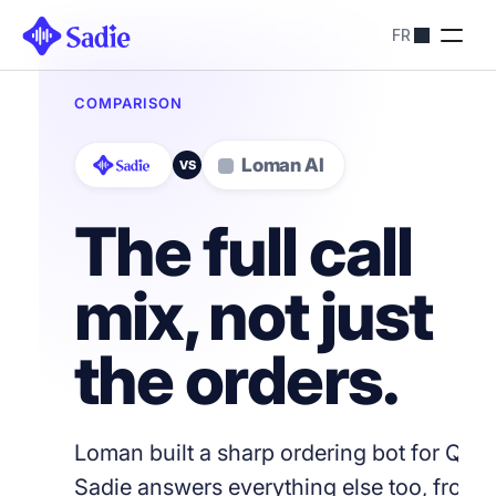
FR
Tarification
SOLUTIONS SADIE
Restaurants
Optimiser les 
réservations
Hôtels
Simplifiez les 
réservations
Blog
Contactez-nous
About
Contactez-nous