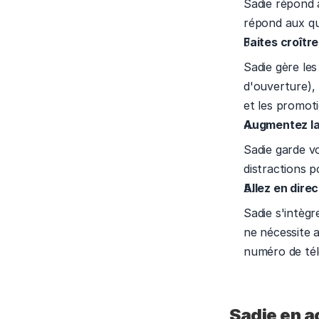
Sadie répond 
répond aux que
Faites croître
Sadie gère les
d'ouverture), 
et les promoti
Augmentez la 
Sadie garde vo
distractions p
Allez en dire
Sadie s'intègr
ne nécessite 
numéro de tél
Sadie en a