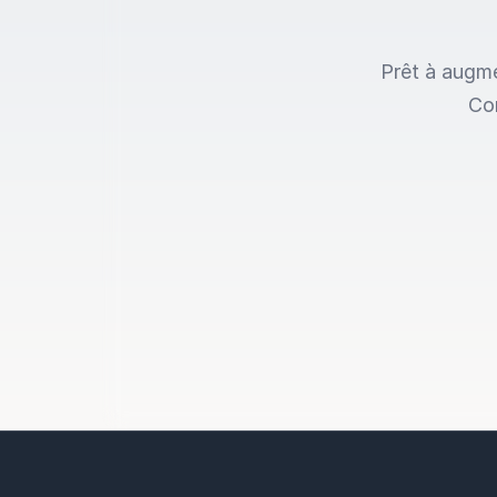
Prêt à augme
Com