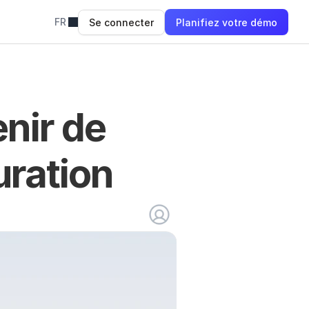
FR
Se connecter
Planifiez votre démo
nir de 
auration