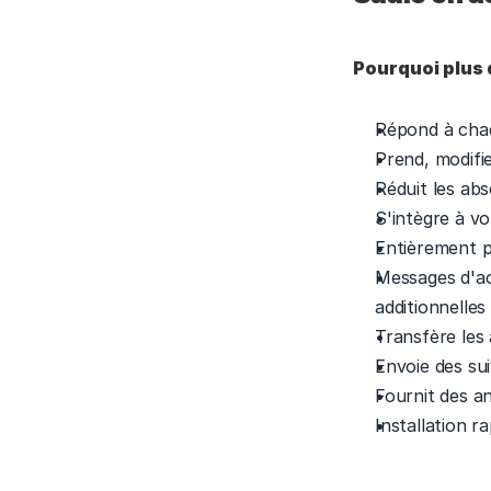
Pourquoi plus 
Répond à chaq
Prend, modifie
Réduit les ab
S'intègre à v
Entièrement p
Messages d'ac
additionnelles
Transfère les 
Envoie des su
Fournit des a
Installation r