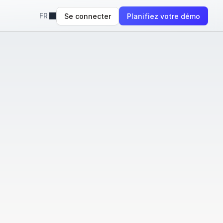
FR
Se connecter
Planifiez votre démo
essionnels
o
n
s
a
u
P
O
S
—
p
o
u
r
s
i
m
p
l
i
f
i
e
r
l
e
s
r
i
r
u
n
e
e
x
p
é
r
i
e
n
c
e
v
o
c
a
l
e
I
A
f
l
u
i
d
e