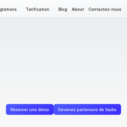
égrations
Tarification
Blog
About
Contactez-nous
riat
avec
des
prof
de
la
restauration
s
u
r
l
e
s
q
u
e
l
s
l
e
s
r
e
s
t
a
u
r
a
n
t
s
c
o
m
p
t
e
n
t
—
d
e
s
r
é
s
e
r
v
a
t
i
a
c
t
i
o
n
a
v
e
c
l
e
s
c
l
i
e
n
t
s
.
C
o
l
l
a
b
o
r
e
z
a
v
e
c
n
o
u
s
p
o
u
r
o
f
f
a
u
m
o
n
d
e
d
e
l
’
h
o
s
p
i
t
a
l
i
t
é
.
Réserver une démo
Devenez partenaire de Sadie