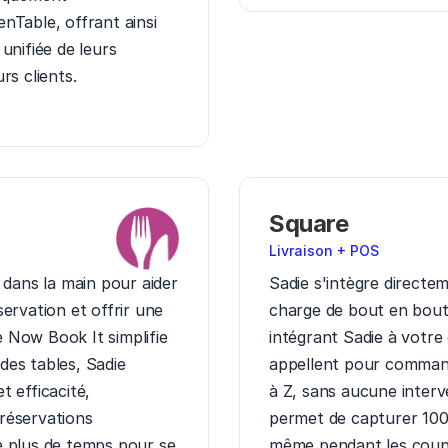
Table, offrant ainsi 
nifiée de leurs 
rs clients.
Square
Livraison + POS
dans la main pour aider 
Sadie s'intègre directe
rvation et offrir une 
charge de bout en bout
e Now Book It simplifie 
intégrant Sadie à votre
des tables, Sadie 
appellent pour command
 efficacité, 
à Z, sans aucune interv
éservations 
permet de capturer 10
 plus de temps pour se 
même pendant les coups 