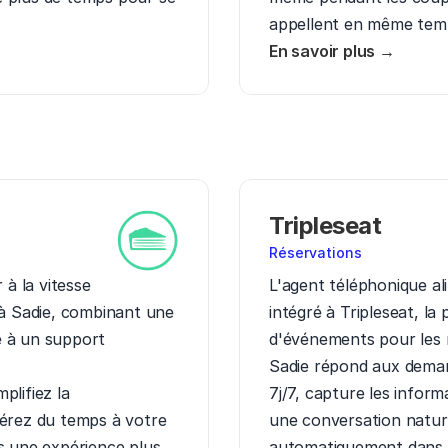
appellent en même tem
En savoir plus →
Tripleseat
Réservations
à la vitesse 
L'agent téléphonique ali
 à Sadie, combinant une 
intégré à Tripleseat, la 
 à un support 
d'événements pour les re
Sadie répond aux deman
lifiez la 
7j/7, capture les inform
érez du temps à votre 
une conversation naturel
s une expérience plus 
automatiquement dans Tr