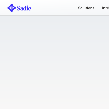
Solutions
Int
En
partena
S
a
d
i
e
s
e
c
o
n
n
e
c
t
e
a
u
x
s
y
s
t
è
m
e
s
o
p
é
r
a
t
i
o
n
s
e
t
e
n
r
i
c
h
i
r
c
h
a
q
u
e
i
n
t
e
r