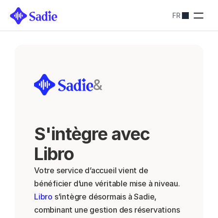
FR
Tarification
SOLUTIONS SADIE
Restaurants
Optimiser les 
réservations
Hôtels
&
Simplifiez les 
réservations
Blog
Contactez-nous
About
S'intègre avec 
Contactez-nous
Libro
Votre service d’accueil vient de 
bénéficier d’une véritable mise à niveau. 
Libro
 s’intègre désormais à Sadie, 
combinant une gestion des réservations 