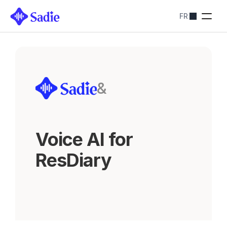
FR
Tarification
SOLUTIONS SADIE
Restaurants
Optimiser les 
réservations
Hôtels
&
Simplifiez les 
réservations
Blog
Contactez-nous
About
Voice AI for 
Contactez-nous
ResDiary
Réserver une démo