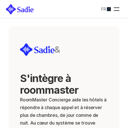
FR
Tarification
SOLUTIONS SADIE
Restaurants
Optimiser les 
réservations
Hôtels
&
Simplifiez les 
réservations
Blog
Contactez-nous
S'intègre à 
About
Contactez-nous
roommaster
RoomMaster Concierge aide les hôtels à 
répondre à chaque appel et à réserver 
plus de chambres, de jour comme de 
nuit. Au cœur du système se trouve 